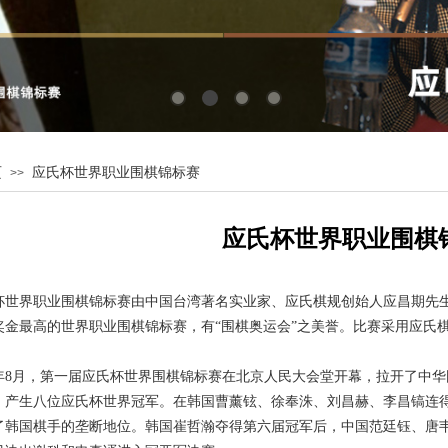
页
应氏杯世界职业围棋锦标赛
>>
应氏杯世界职业围棋
杯世界职业围棋锦标赛由中国台湾著名实业家、应氏棋规创始人应昌期先
奖金最高的世界职业围棋锦标赛，有
“围棋奥运会”之美誉。比赛采用应氏
年
8
月，第一届应氏杯世界围棋锦标赛在北京人民大会堂开幕，拉开了中华
，产生八位应氏杯世界冠军。在韩国曹薰铉、徐奉洙、刘昌赫、李昌镐连
了韩国棋手的垄断地位。韩国崔哲瀚夺得第六届冠军后，中国范廷钰、唐