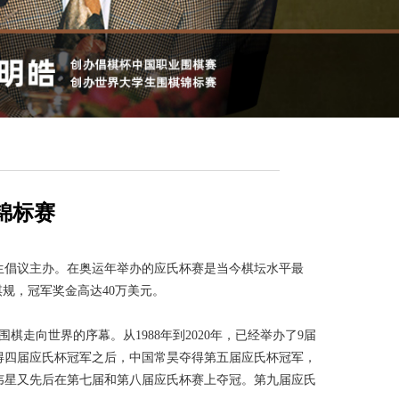
锦标赛
生倡议主办。在奥运年举办的应氏杯赛是当今棋坛水平最
棋规，冠军奖金高达
40
万美元。
围棋走向世界的序幕。从
1988
年到
2020
年，已经举办了
9
届
得四届应氏杯冠军之后，中国常昊夺得第五届应氏杯冠军，
韦星又先后在第七届和第八届应氏杯赛上夺冠。第九届应氏