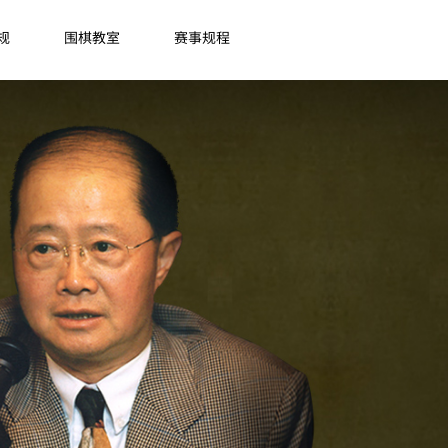
规
围棋教室
赛事规程